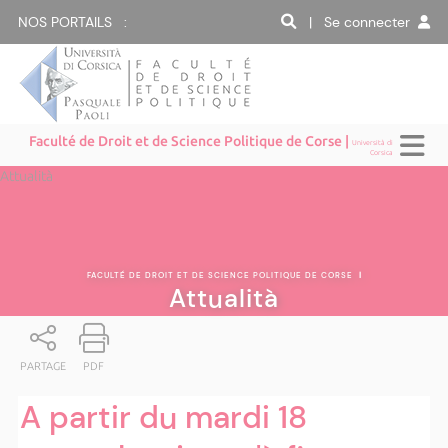
NOS PORTAILS :
| Se connecter
Faculté de Droit et de Science Politique de Corse |
Università di
Corsica
Attualità
FACULTÉ DE DROIT ET DE SCIENCE POLITIQUE DE CORSE
|
Attualità
PARTAGE
PDF
A partir du mardi 18