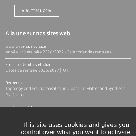
A BUTTEGUCCIA
A la une sur nos sites web
www.universita.corsica
Année universitaire 2026/2027 - Calendrier des rentrées
Etudiants & futurs étudiants
Dates de rentrée 2026/2027 | IUT
Recherche
Topology and Fractionalisation in Quantum Matter and Synthetic
Platforms
Fundazione di l'Università
Résidence Ange Tomasi "Lagune and Zeste" avec la photographe
Diane Moulenc
This site uses cookies and gives you
control over what you want to activate