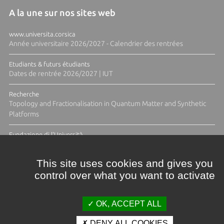
A la une sur nos sites web
www.universita.corsica
Année universitaire 2026/2027 - Calendrier des rentrées
Etudiants & futurs étudiants
Dates de rentrée 2026/2027 | IUT
Recherche
Topology and Fractionalisation in Quantum Matter and Synthetic
Platforms
Fundazione di l'Università
Résidence Ange Tomasi "Lagune and Zeste" avec la photographe
Diane Moulenc
This site uses cookies and gives you
control over what you want to activate
TOUTES LES ACTUS
OK, ACCEPT ALL
DENY ALL COOKIES