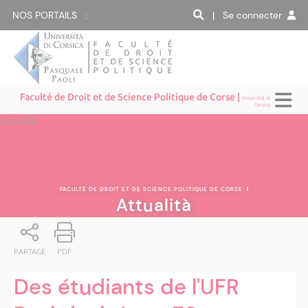
NOS PORTAILS :
| Se connecter
Faculté de Droit et de Science Politique de Corse |
Università di
Corsica
Attualità
FACULTÉ DE DROIT ET DE SCIENCE POLITIQUE DE CORSE
|
Attualità
PARTAGE
PDF
Des étudiants de l'UFR