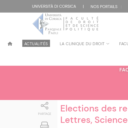
Attualità
UNIVERSITÀ DI CORSICA
|
NOS PORTAILS :
ACTUALITÉS
LA CLINIQUE DU DROIT
FAC
FA
Elections des r
PARTAGE
Lettres, Science