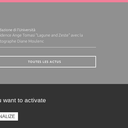
azione di l'Università
idence Ange Tomasi "Lagune and Zeste" avec la
tographe Diane Moulenc
TOUTES LES ACTUS
 want to activate
NALIZE
presse
Photothèque
Recrutement
Marchés publics