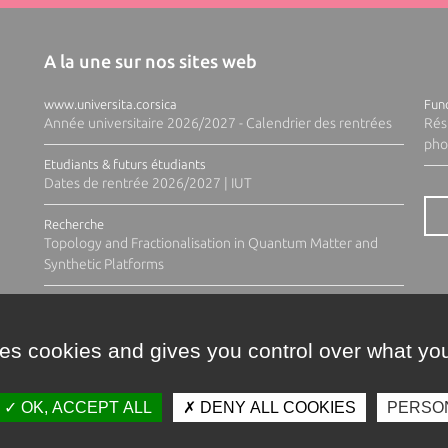
A la une sur nos sites web
www.universita.corsica
Fund
Année universitaire 2026/2027 - Calendrier des rentrées
Rés
pho
Etudiants & futurs étudiants
Dates de rentrée 2026/2027 | IUT
Recherche
Topology and Fractionalisation in Quantum Matter and
Synthetic Platforms
ses cookies and gives you control over what you
OK, ACCEPT ALL
DENY ALL COOKIES
PERSO
Contacts
Plan d'accès
Espace 