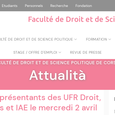
Etudiants
Personnels
Recherche
Fondation
Faculté de Droit et de Sc
ULTÉ DE DROIT ET DE SCIENCE POLITIQUE
FORMATION
STAGE / OFFRE D'EMPLOI
REVUE DE PRESSE
CULTÉ DE DROIT ET DE SCIENCE POLITIQUE DE CO
Attualità
eprésentants des UFR Droit,
s et IAE le mercredi 2 avril