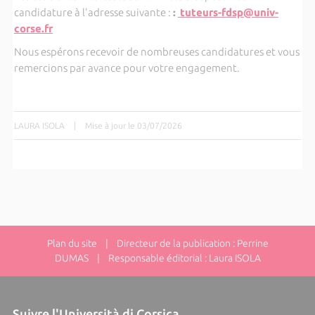
candidature à l'adresse suivante :
:
tuteurs-fdsp@univ-
corse.fr
Nous espérons recevoir de nombreuses candidatures et vous
remercions par avance pour votre engagement.
LAURA ISOLA
|
Mise à jour le 03/07/2026
Plan du site
| Directeur de la publication : Perrine
DUMAS | Responsable éditorial : Laura ISOLA
Suivre l'Università di Corsica