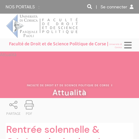
NOS PORTAILS :
| Se connecter
Faculté de Droit et de Science Politique de Corse |
Università di
Corsica
Attualità
FACULTÉ DE DROIT ET DE SCIENCE POLITIQUE DE CORSE
|
Attualità
PARTAGE
PDF
Rentrée solennelle &