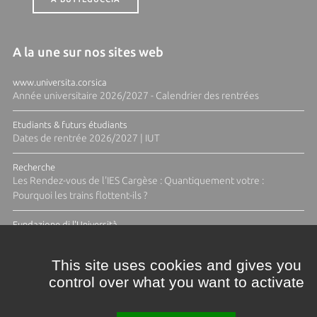
A la une sur nos sites web
www.universita.corsica
Année universitaire 2026/2027 - Calendrier des rentrées
Etudiants & futurs étudiants
Dates de rentrée 2026/2027 | IUT
Recherche
Les Rendez-vous de l'IES Cargèse : Quantiquement votre :
Pourquoi les trains flottent-ils ?
Fundazione di l'Università
Résidence Ange Tomasi "Lagune and Zeste" avec la photographe
Diane Moulenc
This site uses cookies and gives you
control over what you want to activate
TOUTES LES ACTUS