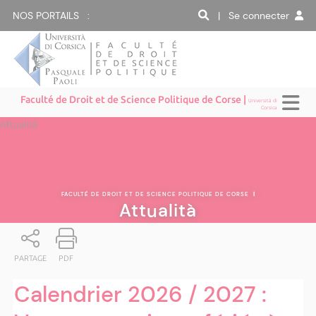
NOS PORTAILS :
| Se connecter
Faculté de Droit et de Science Politique de Corse |
Università di
Corsica
Attualità
FACULTÉ DE DROIT ET DE SCIENCE POLITIQUE DE CORSE
|
Attualità
PARTAGE
PDF
Calendrier 2026 / 2027 :