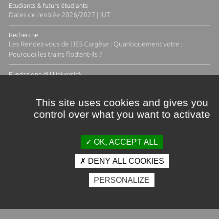
Etudiants & futurs étudiants
Dates de rentrée 2026/2027 | IUT
Recherche
Les Rendez-vous de l'IES Cargèse : Quantiquement votre :
Pourquoi les trains flottent-ils ?
Fundazione di l'Università
Résidence Ange Tomasi "Lagune and Zeste" avec la photographe
Diane Moulenc
This site uses cookies and gives you
control over what you want to activate
TOUTES LES ACTUS
OK, ACCEPT ALL
DENY ALL COOKIES
Crédits et mentions légales
PERSONALIZE
Contacts
Plan d'accès
Espace presse
Photothèque
Recrutement
Marchés publics