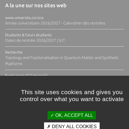
A la une sur nos sites web
www.universita.corsica
Année universitaire 2026/2027 - Calendrier des rentrées
Etudiants & futurs étudiants
Dates de rentrée 2026/2027 | IUT
Recherche
Topology and Fractionalisation in Quantum Matter and Synthetic
Platforms
Fundazione di l'Università
Résidence Ange Tomasi "Lagune and Zeste" avec la photographe
Diane Moulenc
This site uses cookies and gives you
control over what you want to activate
TOUTES LES ACTUS
OK, ACCEPT ALL
DENY ALL COOKIES