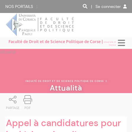
NOS PORTAILS :
| Se connecter
Faculté de Droit et de Science Politique de Corse |
Università di
Corsica
Attualità
FACULTÉ DE DROIT ET DE SCIENCE POLITIQUE DE CORSE
|
Attualità
PARTAGE
PDF
Appel à candidatures pour