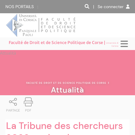
NOS PORTAILS :
| Se connecter
Faculté de Droit et de Science Politique de Corse |
Università di
Corsica
Attualità
FACULTÉ DE DROIT ET DE SCIENCE POLITIQUE DE CORSE
|
Attualità
PARTAGE
PDF
La Tribune des chercheurs