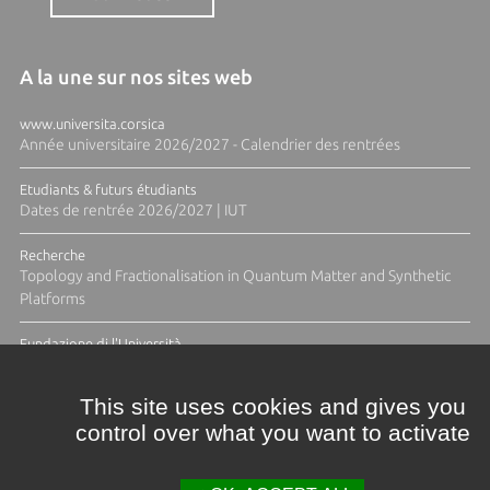
A la une sur nos sites web
www.universita.corsica
Année universitaire 2026/2027 - Calendrier des rentrées
Etudiants & futurs étudiants
Dates de rentrée 2026/2027 | IUT
Recherche
Topology and Fractionalisation in Quantum Matter and Synthetic
Platforms
Fundazione di l'Università
Résidence Ange Tomasi "Lagune and Zeste" avec la photographe
Diane Moulenc
This site uses cookies and gives you
control over what you want to activate
TOUTES LES ACTUS