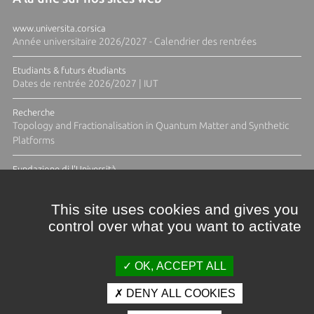
www.universita.corsica
Année universitaire 2026/2027 - Calendrier des rentrées
Etudiants & futurs étudiants
Dates de rentrée 2026/2027 | IUT
Recherche
Topology and Fractionalisation in Quantum Matter and Synthetic
Platforms
Fundazione di l'Università
Résidence Ange Tomasi "Lagune and Zeste" avec la photographe
Diane Moulenc
This site uses cookies and gives you
control over what you want to activate
TOUTES LES ACTUS
OK, ACCEPT ALL
DENY ALL COOKIES
Crédits et mentions légales