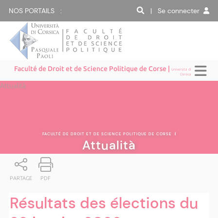
NOS PORTAILS :
| Se connecter
Faculté de Droit et de Science Politique de Corse |
Università di
Corsica
Attualità
FACULTÉ DE DROIT ET DE SCIENCE POLITIQUE DE CORSE
|
Attualità
PARTAGE
PDF
Résultats des élections du