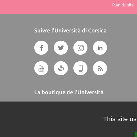
Plan du site
|
Suivre l'Università di Corsica
La boutique de l'Università
A BUTTEGUCCIA
This site u