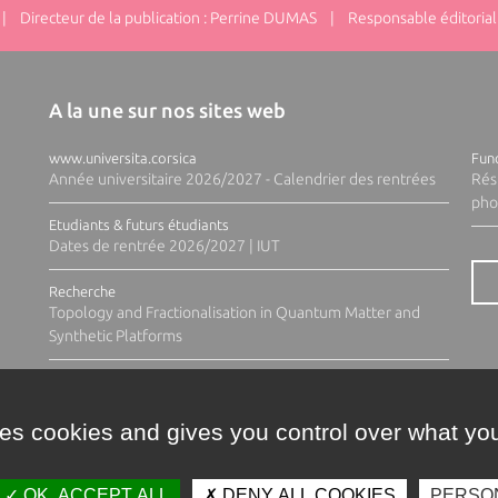
 Directeur de la publication : Perrine DUMAS | Responsable éditorial 
A la une sur nos sites web
www.universita.corsica
Fund
Année universitaire 2026/2027 - Calendrier des rentrées
Rés
pho
Etudiants & futurs étudiants
Dates de rentrée 2026/2027 | IUT
Recherche
Topology and Fractionalisation in Quantum Matter and
Synthetic Platforms
ses cookies and gives you control over what you
OK, ACCEPT ALL
DENY ALL COOKIES
PERSO