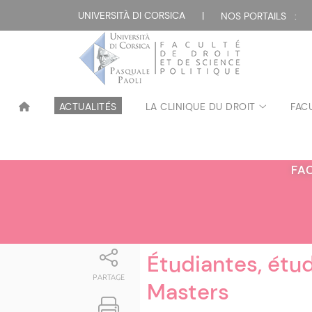
Attualità
UNIVERSITÀ DI CORSICA
|
NOS PORTAILS :
ACTUALITÉS
LA CLINIQUE DU DROIT
FAC
FA
Étudiantes, étud
PARTAGE
Masters