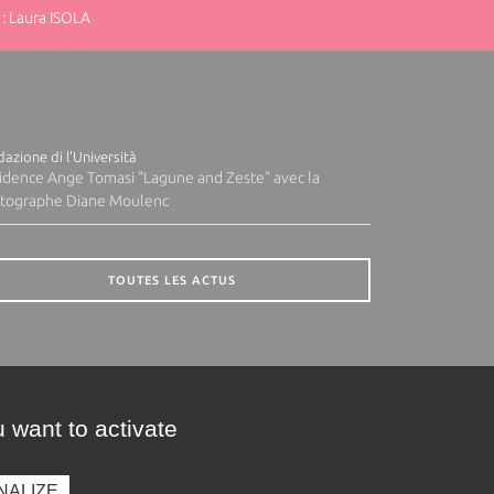
: Laura ISOLA
azione di l'Università
idence Ange Tomasi "Lagune and Zeste" avec la
tographe Diane Moulenc
TOUTES LES ACTUS
 want to activate
NALIZE