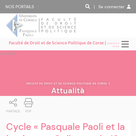
NOS PORTAILS :
| Se connecter
Faculté de Droit et de Science Politique de Corse |
Università di
Corsica
Attualità
FACULTÉ DE DROIT ET DE SCIENCE POLITIQUE DE CORSE
|
Attualità
PARTAGE
PDF
Cycle « Pasquale Paoli et la