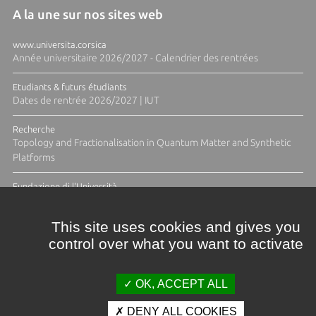
A la une sur nos sites web
www.universita.corsica
Année universitaire 2026/2027 - Calendrier des rentrées
Etudiants & futurs étudiants
Dates de rentrée 2026/2027 | IUT
Recherche
Topology and Fractionalisation in Quantum Matter and Synthetic
Platforms
Fundazione di l'Università
Résidence Ange Tomasi "Lagune and Zeste" avec la photographe
Diane Moulenc
This site uses cookies and gives you
control over what you want to activate
TOUTES LES ACTUS
OK, ACCEPT ALL
DENY ALL COOKIES