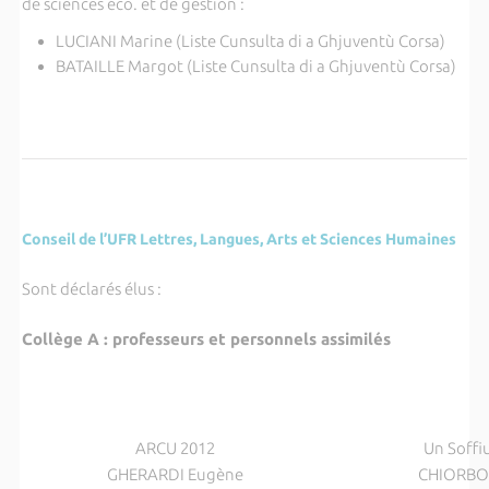
de sciences éco. et de gestion :
LUCIANI Marine (Liste Cunsulta di a Ghjuventù Corsa)
BATAILLE Margot (Liste Cunsulta di a Ghjuventù Corsa)
Conseil de l’UFR Lettres, Langues, Arts et Sciences Humaines
Sont déclarés élus :
Collège A : professeurs et personnels assimilés
ARCU 2012
Un Soffi
GHERARDI Eugène
CHIORBOL