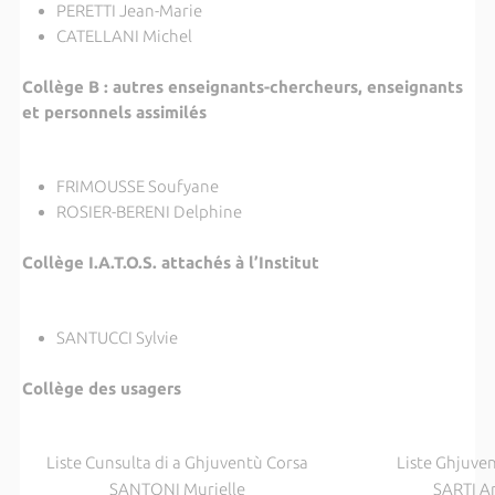
PERETTI Jean-Marie
CATELLANI Michel
Collège B : autres enseignants-chercheurs, enseignants
et personnels assimilés
FRIMOUSSE Soufyane
ROSIER-BERENI Delphine
Collège I.A.T.O.S. attachés à l’Institut
SANTUCCI Sylvie
Collège des usagers
Liste Cunsulta di a Ghjuventù Corsa
Liste Ghjuve
SANTONI Murielle
SARTI A