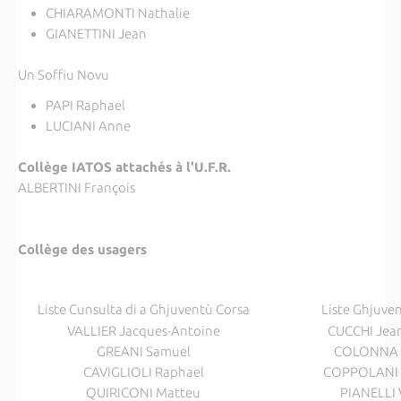
CHIARAMONTI Nathalie
GIANETTINI Jean
Un Soffiu Novu
PAPI Raphael
LUCIANI Anne
Collège IATOS attachés à l'U.F.R.
ALBERTINI François
Collège des usagers
Liste Cunsulta di a Ghjuventù Corsa
Liste Ghjuve
VALLIER Jacques-Antoine
CUCCHI Jean
GREANI Samuel
COLONNA F
CAVIGLIOLI Raphael
COPPOLANI 
QUIRICONI Matteu
PIANELLI 