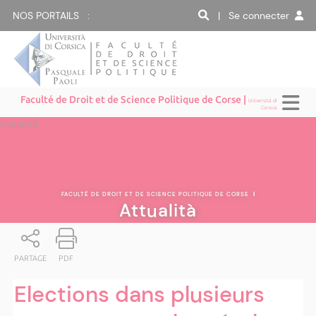
NOS PORTAILS :
| Se connecter
Faculté de Droit et de Science Politique de Corse |
Università di
Corsica
Attualità
FACULTÉ DE DROIT ET DE SCIENCE POLITIQUE DE CORSE
|
Attualità
PARTAGE
PDF
Elections dans plusieurs