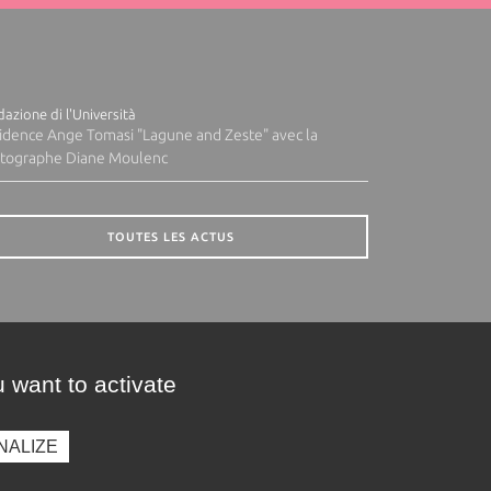
azione di l'Università
idence Ange Tomasi "Lagune and Zeste" avec la
tographe Diane Moulenc
TOUTES LES ACTUS
 want to activate
NALIZE
presse
Photothèque
Recrutement
Marchés publics