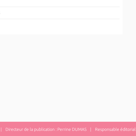
5
 Directeur de la publication : Perrine DUMAS | Responsable éditorial 