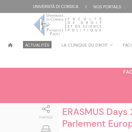
Attualità
UNIVERSITÀ DI CORSICA
|
NOS PORTAILS :
ACTUALITÉS
LA CLINIQUE DU DROIT
FAC
FA
ERASMUS Days 2
PARTAGE
Parlement Euro