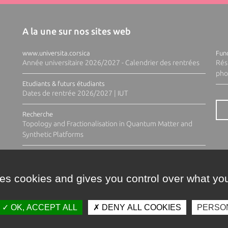
A la une sur nos sites web
www.universita.corsica
Fund
Année universitaire 2026/2027 - Calendrier des rentrées
Rés
pho
Etudiants & futurs étudiants
Dates de rentrée 2026/2027 | IUT
Recherche
Topology and Fractionalisation in Quantum Matter and
Synthetic Platforms
ses cookies and gives you control over what you
OK, ACCEPT ALL
DENY ALL COOKIES
PERSO
Contacts
Plan d'accès
Espace 