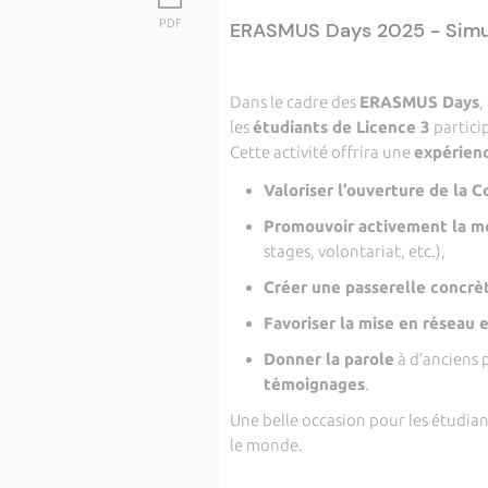
PDF
ERASMUS Days 2025 - Simu
Dans le cadre des
ERASMUS Days
,
les
étudiants de Licence 3
partici
Cette activité offrira une
expérienc
Valoriser l’ouverture de la C
Promouvoir activement la mo
stages, volontariat, etc.),
Créer une passerelle concrè
Favoriser la mise en réseau 
Donner la parole
à d’anciens p
témoignages
.
Une belle occasion pour les étudiant
le monde.