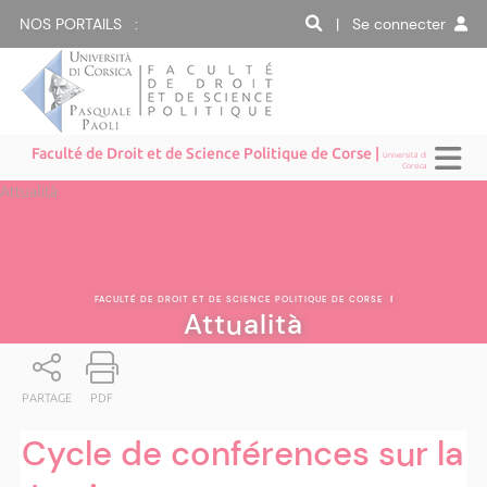
NOS PORTAILS :
| Se connecter
Faculté de Droit et de Science Politique de Corse |
Università di
Corsica
Attualità
FACULTÉ DE DROIT ET DE SCIENCE POLITIQUE DE CORSE
|
Attualità
PARTAGE
PDF
Cycle de conférences sur la