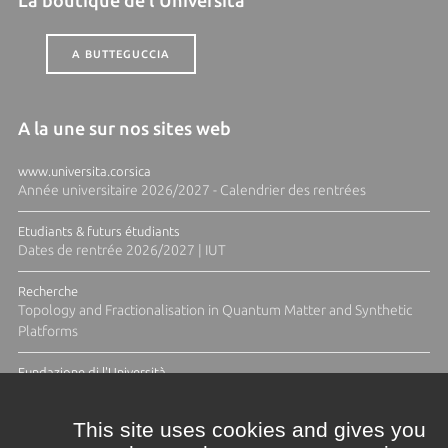
La boutique de l'Università
A BUTTEGUCCIA
A la une sur nos sites web
www.universita.corsica
Année universitaire 2026/2027 - Calendrier des rentrées
Etudiants & futurs étudiants
Dates de rentrée 2026/2027 | IUT
Recherche
Topology and Fractionalisation in Quantum Matter and Synthetic
Platforms
Fundazione di l'Università
Résidence Ange Tomasi "Lagune and Zeste" avec la photographe
Diane Moulenc
This site uses cookies and gives you