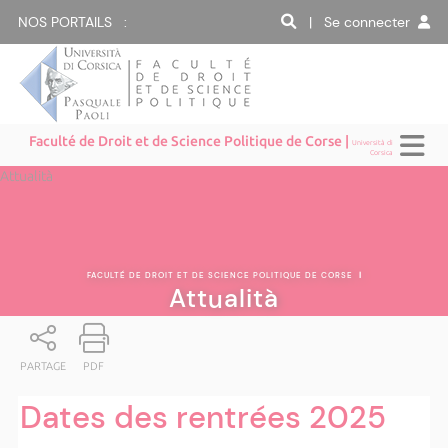
NOS PORTAILS :
| Se connecter
Faculté de Droit et de Science Politique de Corse |
Università di
Corsica
Attualità
FACULTÉ DE DROIT ET DE SCIENCE POLITIQUE DE CORSE
|
Attualità
PARTAGE
PDF
Dates des rentrées 2025