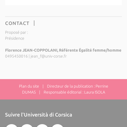
CONTACT
Proposé par :
Présidence
Florence JEAN-COPPOLANI, Référente Égalité femme/homme
0495450016
|
jean_f@univ-corse.fr
Plan du site
| Directeur de la publication : Perrine
DUMAS | Responsable éditorial : Laura ISOLA
Suivre l'Università di Corsica