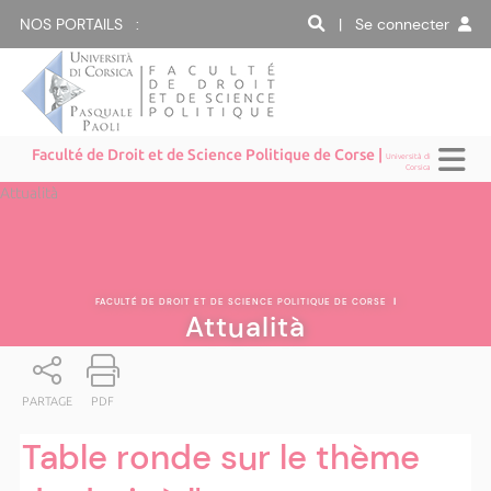
NOS PORTAILS :
| Se connecter
Faculté de Droit et de Science Politique de Corse |
Università di
Corsica
Attualità
FACULTÉ DE DROIT ET DE SCIENCE POLITIQUE DE CORSE
|
Attualità
PARTAGE
PDF
Table ronde sur le thème