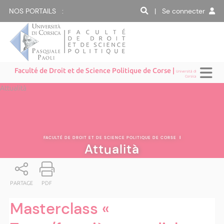
NOS PORTAILS :
| Se connecter
Faculté de Droit et de Science Politique de Corse |
Università di
Corsica
Attualità
FACULTÉ DE DROIT ET DE SCIENCE POLITIQUE DE CORSE
|
Attualità
PARTAGE
PDF
Masterclass «