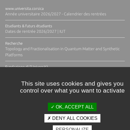
www.universita.corsica
Année universitaire 2026/2027 - Calendrier des rentrées
Etudiants & futurs étudiants
Dates de rentrée 2026/2027 | IUT
Recherche
Topology and Fractionalisation in Quantum Matter and Synthetic
Platforms
Fundazione di l'Università
Résidence Ange Tomasi "Lagune and Zeste" avec la photographe
Diane Moulenc
This site uses cookies and gives you
control over what you want to activate
TOUTES LES ACTUS
OK, ACCEPT ALL
DENY ALL COOKIES
Crédits et mentions légales
PERSONALIZE