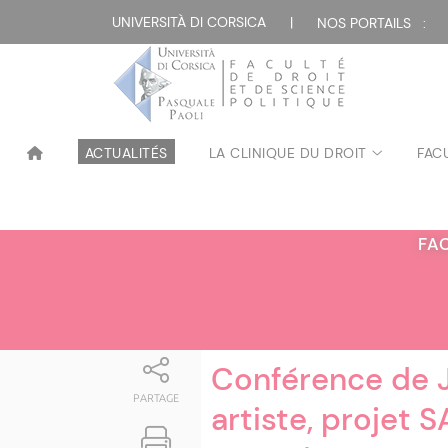
Attualità
UNIVERSITÀ DI CORSICA
|
NOS PORTAILS :
ACTUALITÉS
LA CLINIQUE DU DROIT
FAC
FA
Conférence de J
PARTAGE
artiste, projet 