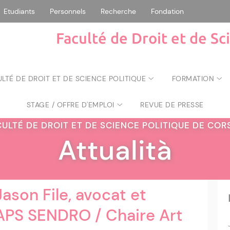
Etudiants
Personnels
Recherche
Fondation
Faculté de Droit et de Sc
ULTÉ DE DROIT ET DE SCIENCE POLITIQUE
FORMATION
STAGE / OFFRE D'EMPLOI
REVUE DE PRESSE
CULTÉ DE DROIT ET DE SCIENCE POLITIQUE DE CO
Attualità
ason File, avocat et
SAPS SENDRO / Chaire Art