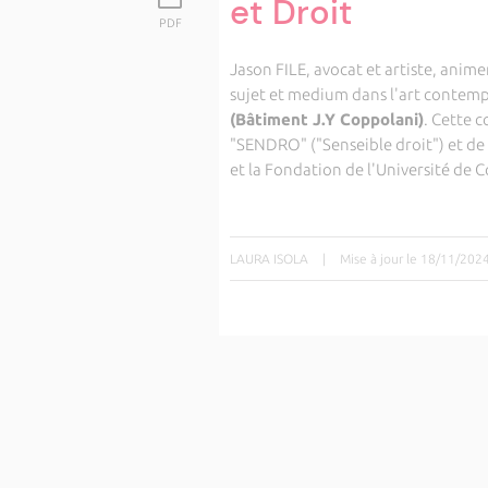
et Droit
PDF
Jason FILE, avocat et artiste, anim
sujet et medium dans l'art contemp
(Bâtiment J.Y Coppolani)
. Cette c
"SENDRO" ("Senseible droit") et de 
et la Fondation de l'Université de C
LAURA ISOLA
|
Mise à jour le 18/11/202