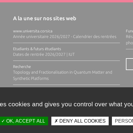
A la une sur nos sites web
www.universita.corsica
Fund
Année universitaire 2026/2027 - Calendrier des rentrées
Rés
pho
Etudiants & futurs étudiants
Dates de rentrée 2026/2027 | IUT
Recherche
Topology and Fractionalisation in Quantum Matter and
Synthetic Platforms
ses cookies and gives you control over what you
OK, ACCEPT ALL
DENY ALL COOKIES
PERSO
Contacts
Plan d'accès
Espace 