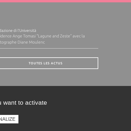
azione di l'Università
idence Ange Tomasi "Lagune and Zeste" avec la
tographe Diane Moulenc
TOUTES LES ACTUS
 want to activate
NALIZE
presse
Photothèque
Recrutement
Marchés publics