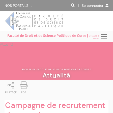
NOS PORTAILS :
| Se connecter
Faculté de Droit et de Science Politique de Corse |
Università di
Corsica
Attualità
FACULTÉ DE DROIT ET DE SCIENCE POLITIQUE DE CORSE
|
Attualità
PARTAGE
PDF
Campagne de recrutement