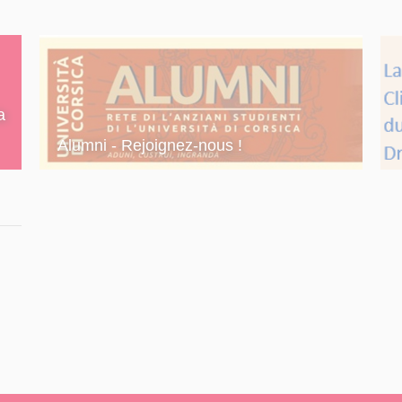
is
tobre 2026
ion sur RIESCITA
a
Alumni - Rejoignez-nous !