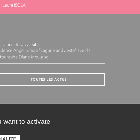
: Laura ISOLA
azione di l'Università
idence Ange Tomasi "Lagune and Zeste" avec la
tographe Diane Moulenc
TOUTES LES ACTUS
 want to activate
NALIZE