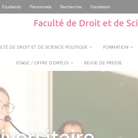
Etudiants
Personnels
Recherche
Fondation
Faculté de Droit et de Sc
ULTÉ DE DROIT ET DE SCIENCE POLITIQUE
FORMATION
STAGE / OFFRE D'EMPLOI
REVUE DE PRESSE
 droit et scien
iversitaire
 des lauréats