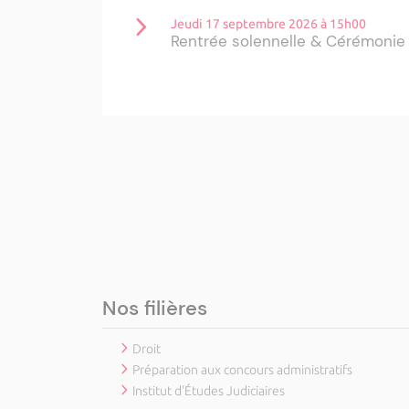
Jeudi 17 septembre 2026 à 15h00
Rentrée solennelle & Cérémonie
Du mercredi 01 juillet 2026 au vendredi
Droits d'inscription des étudiant
2026/2027
Du lundi 21 septembre 2026 au jeudi 24
ALLEGRIA, A Rientrata in Festa 
Jeudi 24 septembre 2026 à 09h00
Rentrée du Diplôme de Spécialisa
conception numérique et à la ré
Du jeudi 24 septembre 2026 à 11h00 au 
Bourse Ange Tomasi: Exposition 
Roisin Lambert
Nos filières
Vendredi 02 octobre 2026 de 08h30 à 09
Rentrée de l’Institut d’Études Ju
Droit
Préparation aux concours administratifs
Lundi 05 octobre 2026 de 09h00 à 18h00
Institut d'Études Judiciaires
Souveraineté alimentaire : une j