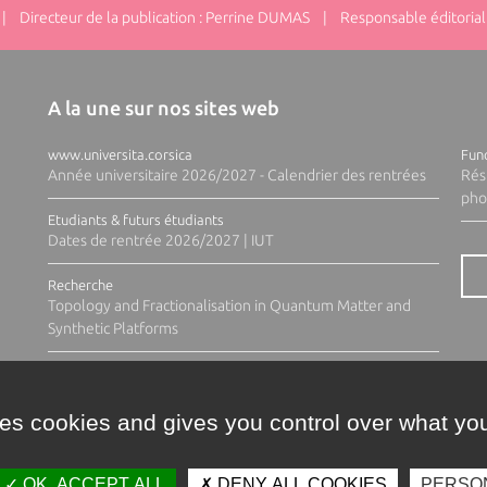
 Directeur de la publication : Perrine DUMAS | Responsable éditorial 
A la une sur nos sites web
www.universita.corsica
Fund
Année universitaire 2026/2027 - Calendrier des rentrées
Rés
pho
Etudiants & futurs étudiants
Dates de rentrée 2026/2027 | IUT
Recherche
Topology and Fractionalisation in Quantum Matter and
Synthetic Platforms
ses cookies and gives you control over what you
OK, ACCEPT ALL
DENY ALL COOKIES
PERSO