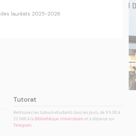
 des lauréats 2025-2026
 18 septembre 2026
s internationaux - Année universitaire
 septembre 2026
- 2026
tion Professionnelle « Assistance à la
alisation d'objets 3D » – 24 septembre 2026
samedi 31 octobre 2026
de restitution du travail photographique de
Tutorat
h30
Retrouvez les tuteurs-étudiants tous les jours, de 9 h 00 à
diciaires
22 h00 à la
Bibliothèque Universitaire
et à distance sur
Telegram
.
ournée d'étude franco-italienne en droit